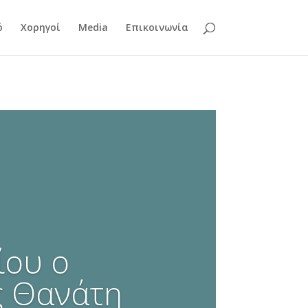
ό
Χορηγοί
Media
Επικοινωνία
ίου ο
ς Θανάτη