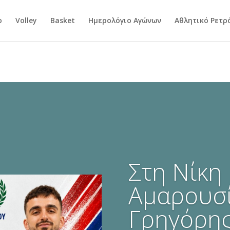
ο
Volley
Basket
Ημερολόγιο Αγώνων
Αθλητικό Ρετρ
Στη Νίκη
Αμαρουσ
Γρηγόρη