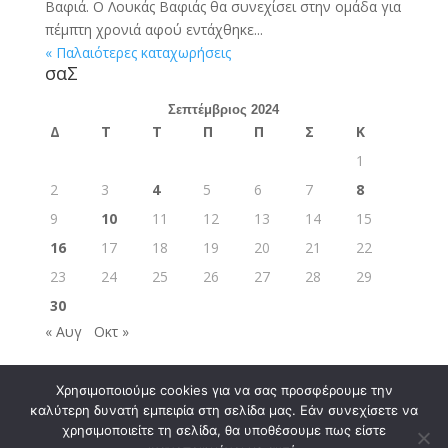
Βαφιά. Ο Λουκάς Βαφιάς θα συνεχίσει στην ομάδα για
πέμπτη χρονιά αφού εντάχθηκε...
« Παλαιότερες καταχωρήσεις
σαΣ
Σεπτέμβριος 2024
Δ
Τ
Τ
Π
Π
Σ
Κ
1
2
3
4
5
6
7
8
9
10
11
12
13
14
15
16
17
18
19
20
21
22
23
24
25
26
27
28
29
30
« Αυγ
Οκτ »
Χρησιμοποιούμε cookies για να σας προσφέρουμε την
καλύτερη δυνατή εμπειρία στη σελίδα μας. Εάν συνεχίσετε να
χρησιμοποιείτε τη σελίδα, θα υποθέσουμε πως είστε