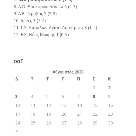
8. Α.Ο. Θρακομακεδόνων 6 (2-3)
9. Α.Ε. Γκράβας 5 (2-3)
10. Ίωνες 3 (1-4)
11. Γ.Σ. Απόλλων Αγίου Δημητρίου 3 (1-4)
12. Ε.Σ. Νέας Μάκρης 1 (0-5)
σαΣ
Αύγουστος 2026
Δ
Τ
Τ
Π
Π
Σ
Κ
1
2
3
4
5
6
7
8
9
10
11
12
13
14
15
16
17
18
19
20
21
22
23
24
25
26
27
28
29
30
31