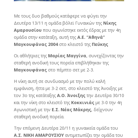
Με τους δυο βαθμούς κατάφερε να φύγει την
Δευτέρα 13/11 η ομάδα βόλεϊ Γυναικών της
Νίκης
Αμαρουσίου
που αγωνίστηκε εκτός έδρας με την 4η
ομάδα στην κατάταξη, αυτή της
Α.Ε. “Αθηνά”
Μαγκουφάνας 2004
στο κλειστό της
Πεύκης
Οι αθλήτριες της
Μαρίας Μαγγίνα
, συνεχίζοντας την
σταθερή ανοδική τους πορεία επιβλήθηκαν της
Μαγκουφάνας
στο πέμπτο σετ με 2-3.
Η νίκη αυτή σε συνδυασμό με την πολύ καλή
εμφάνιση, ήττα με 3-2 σετ, στο κλειστό της Άνοιξης με
τον 3ο της κατάταξης
Α.Ο. Άνοιξης
την Δευτέρα 30/10
και την νίκη στο κλειστό της
Κοκκινιάς
με 3-0 την 4η
Αγωνιστική με την
Ε.Σ. Νέας Μάκρης
, δείχνουν
σταθερή ανοδική πορεία.
Την επόμενη Δευτέρα 20/11 η γυναικεία ομάδα του
Α.Σ. ΝΙΚΗ ΑΜΑΡΟΥΣΙΟΥ
αντιμετωπίζει την ομάδα του