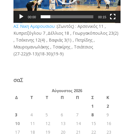
00:00
00:15
ΑΣ Νικη Αμαρουσιου
:(Ζωντός) : Αρσενικός 11 ,
Κυπριτζόγλου 7 ,Δέλλιος 18 , Γεωργακόπουλος 23(2)
, Τσέκενης 12(4) , Βαφιάς 3(1) , Πετρίδης ,
Μαυρομανωλάκης , Τσακίρης , Τσιάτσιος
(27-22)(9-13)(18-30)(19-9)
σαΣ
Αύγουστος 2026
Δ
Τ
Τ
Π
Π
Σ
Κ
1
2
3
4
5
6
7
8
9
10
11
12
13
14
15
16
17
18
19
20
21
22
23