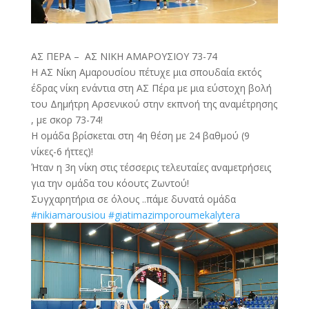
ΑΣ ΠΕΡΑ – ΑΣ ΝΙΚΗ ΑΜΑΡΟΥΣΙΟΥ 73-74
Η ΑΣ Νίκη Αμαρουσίου πέτυχε μια σπουδαία εκτός
έδρας νίκη ενάντια στη ΑΣ Πέρα με μια εύστοχη βολή
του Δημήτρη Αρσενικού στην εκπνοή της αναμέτρησης
, με σκορ 73-74!
Η ομάδα βρίσκεται στη 4η θέση με 24 βαθμού (9
νίκες-6 ήττες)!
Ήταν η 3η νίκη στις τέσσερις τελευταίες αναμετρήσεις
για την ομάδα του κόουτς Ζωντού!
Συγχαρητήρια σε όλους ..πάμε δυνατά ομάδα
#nikiamarousiou
#giatimazimporoumekalytera
Πρόγραμμα
Αναπαραγωγής
Βίντεο