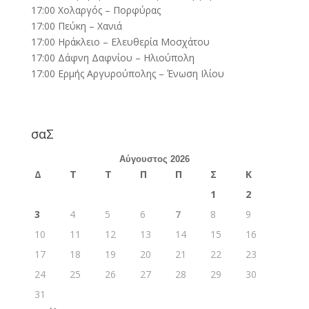
17:00 Χολαργός – Πορφύρας
17:00 Πεύκη – Χανιά
17:00 Ηράκλειο – Ελευθερία Μοσχάτου
17:00 Δάφνη Δαφνίου – Ηλιούπολη
17:00 Ερμής Αργυρούπολης – Ένωση Ιλίου
σαΣ
Αύγουστος 2026
Δ
Τ
Τ
Π
Π
Σ
Κ
1
2
3
4
5
6
7
8
9
10
11
12
13
14
15
16
17
18
19
20
21
22
23
24
25
26
27
28
29
30
31