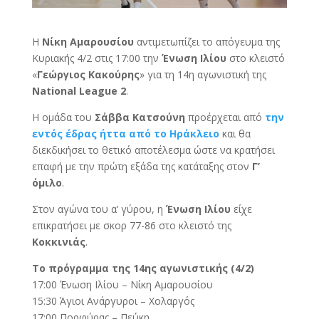
Η
Νίκη Αμαρουσίου
αντιμετωπίζει το απόγευμα της
Κυριακής 4/2 στις 17:00 την
Ένωση Ιλίου
στο κλειστό
«
Γεώργιος Κακούρης
» για τη 14η αγωνιστική της
National League 2
.
Η ομάδα του
Σάββα Κατσούνη
προέρχεται από
την
εντός έδρας ήττα από το Ηράκλειο
και θα
διεκδικήσει το θετικό αποτέλεσμα ώστε να κρατήσει
επαφή με την πρώτη εξάδα της κατάταξης στον
Γ’
όμιλο
.
Στον αγώνα του α’ γύρου, η
Ένωση Ιλίου
είχε
επικρατήσει με σκορ 77-86 στο κλειστό της
Κοκκινιάς
.
Το πρόγραμμα της 14ης αγωνιστικής (4/2)
17:00 Ένωση Ιλίου – Νίκη Αμαρουσίου
15:30 Άγιοι Ανάργυροι – Χολαργός
17:00 Πορφύρας – Πεύκη