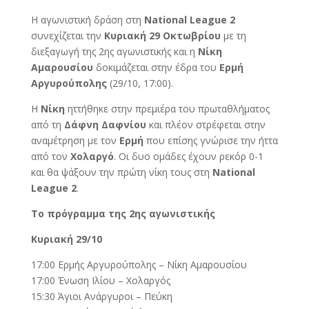
Η αγωνιστική δράση στη
National League 2
συνεχίζεται την
Κυριακή 29 Οκτωβρίου
με τη
διεξαγωγή της 2ης αγωνιστικής και η
Νίκη
Αμαρουσίου
δοκιμάζεται στην έδρα του
Ερμή
Αργυρούπολης
(29/10, 17:00).
Η
Νίκη
ηττήθηκε στην πρεμιέρα του πρωταθλήματος
από τη
Δάφνη Δαφνίου
και πλέον στρέφεται στην
αναμέτρηση με τον
Ερμή
που επίσης γνώρισε την ήττα
από τον
Χολαργό
. Οι δυο ομάδες έχουν ρεκόρ 0-1
και θα ψάξουν την πρώτη νίκη τους στη
National
League 2
.
Το πρόγραμμα της 2ης αγωνιστικής
Κυριακή 29/10
17:00 Ερμής Αργυρούπολης – Νίκη Αμαρουσίου
17:00 Ένωση Ιλίου – Χολαργός
15:30 Άγιοι Ανάργυροι – Πεύκη