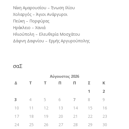
Νίκη Αμαρουσίου – Ένωση Ιλίου
Χολαργός – Άγιοι Ανάργυροι
Πεύκη – Πορφύρας
Ηράκλειο – Χανιά
Ηλιούπολη – Ελευθερία Μοσχάτου
Δάφνη Δαφνίου – Ερμής Αργυρούπολης
σαΣ
Αύγουστος 2026
Δ
Τ
Τ
Π
Π
Σ
Κ
1
2
3
4
5
6
7
8
9
10
11
12
13
14
15
16
17
18
19
20
21
22
23
24
25
26
27
28
29
30