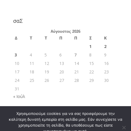
σαΣ
Αύγουστος 2026
Δ
Τ
Τ
Π
Π
Σ
Κ
1
2
3
4
5
6
7
8
9
10
11
12
13
14
15
16
17
18
19
20
21
22
23
24
25
26
27
28
29
30
31
« Ιούλ
Χρησιμοποιούμε cookies για να σας προσφέρουμε την
καλύτερη δυνατή εμπειρία στη σελίδα μας. Εάν συνεχίσετε να
χρησιμοποιείτε τη σελίδα, θα υποθέσουμε πως είστε