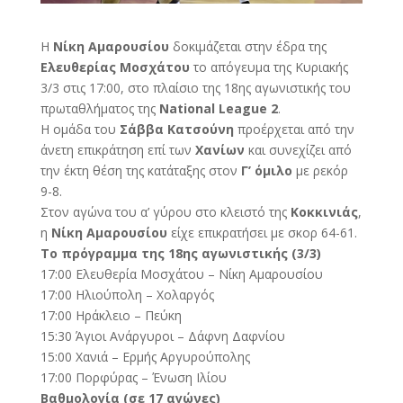
Η
Νίκη Αμαρουσίου
δοκιμάζεται στην έδρα της
Ελευθερίας Μοσχάτου
το απόγευμα της Κυριακής
3/3 στις 17:00, στο πλαίσιο της 18ης αγωνιστικής του
πρωταθλήματος της
National League 2
.
Η ομάδα του
Σάββα Κατσούνη
προέρχεται από την
άνετη επικράτηση επί των
Χανίων
και συνεχίζει από
την έκτη θέση της κατάταξης στον
Γ’ όμιλο
με ρεκόρ
9-8.
Στον αγώνα του α’ γύρου στο κλειστό της
Κοκκινιάς
,
η
Νίκη Αμαρουσίου
είχε επικρατήσει με σκορ 64-61.
Το πρόγραμμα της 18ης αγωνιστικής (3/3)
17:00 Ελευθερία Μοσχάτου – Νίκη Αμαρουσίου
17:00 Ηλιούπολη – Χολαργός
17:00 Ηράκλειο – Πεύκη
15:30 Άγιοι Ανάργυροι – Δάφνη Δαφνίου
15:00 Χανιά – Ερμής Αργυρούπολης
17:00 Πορφύρας – Ένωση Ιλίου
Βαθμολογία (σε 17 αγώνες)