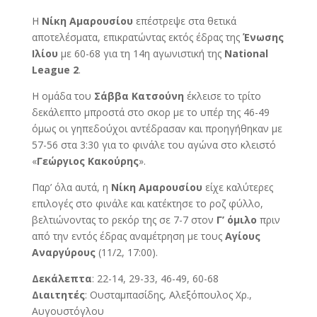
Η
Νίκη Αμαρουσίου
επέστρεψε στα θετικά
αποτελέσματα, επικρατώντας εκτός έδρας της
Ένωσης
Ιλίου
με 60-68 για τη 14η αγωνιστική της
National
League 2
.
Η ομάδα του
Σάββα Κατσούνη
έκλεισε το τρίτο
δεκάλεπτο μπροστά στο σκορ με το υπέρ της 46-49
όμως οι γηπεδούχοι αντέδρασαν και προηγήθηκαν με
57-56 στα 3:30 για το φινάλε του αγώνα στο κλειστό
«
Γεώργιος Κακούρης
».
Παρ’ όλα αυτά, η
Νίκη Αμαρουσίου
είχε καλύτερες
επιλογές στο φινάλε και κατέκτησε το ροζ φύλλο,
βελτιώνοντας το ρεκόρ της σε 7-7 στον
Γ’ όμιλο
πριν
από την εντός έδρας αναμέτρηση με τους
Αγίους
Αναργύρους
(11/2, 17:00).
Δεκάλεπτα
: 22-14, 29-33, 46-49, 60-68
Διαιτητές
: Ουσταμπασίδης, Αλεξόπουλος Χρ.,
Αυγουστόγλου