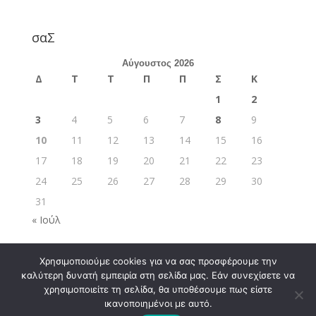
σαΣ
Αύγουστος 2026
Δ
Τ
Τ
Π
Π
Σ
Κ
1
2
3
4
5
6
7
8
9
10
11
12
13
14
15
16
17
18
19
20
21
22
23
24
25
26
27
28
29
30
31
« Ιούλ
Χρησιμοποιούμε cookies για να σας προσφέρουμε την
καλύτερη δυνατή εμπειρία στη σελίδα μας. Εάν συνεχίσετε να
χρησιμοποιείτε τη σελίδα, θα υποθέσουμε πως είστε
ικανοποιημένοι με αυτό.
Σχεδιάστηκε από
Elegant Themes
| Υποστηρίζεται