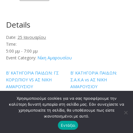
Details
Date:
25 Ιανουαρίου
Time:
5:00 μμ - 7:00 μμ
Event Category:
Νίκη Αμαρουσίου
Β’ ΚΑΤΗΓΟΡΙΑ ΠΑΙΔΩΝ: ΓΣ
Β’ ΚΑΤΗΓΟΡΙΑ ΠΑΙΔΩΝ:
ΚΟΡΩΠΙΟΥ VS ΑΣ ΝΙΚΗ
Σ.Α.Κ.Α vs ΑΣ ΝΙΚΗ
ΑΜΑΡΟΥΣΙΟΥ
ΑΜΑΡΟΥΣΙΟΥ
Χρησιμοποιούμε cookies για να σας προσφέρουμε την
καλύτερη δυνατή εμπειρία στη σελίδα μας. Εάν συνεχίσετε να
χρησιμοποιείτε τη σελίδα, θα υποθέσουμε πως είστε
ικανοποιημένοι με αυτό.
Σχεδιάστηκε από
Elegant Themes
| Υποστηρίζεται
Εντάξει
από
WordPress