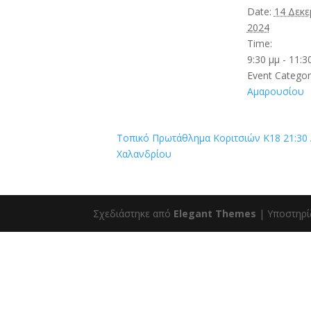
Date:
14 Δεκε
2024
Time:
9:30 μμ - 11:3
Event Categor
Αμαρουσίου
Τοπικό Πρωτάθλημα Κοριτσιών Κ18 21:30 
Χαλανδρίου
Σχεδιάστηκε από
Elegant Themes
| Υποστηρί