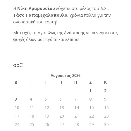
Η
Νίκη Αμαρουσίου
εύχεται στο μέλος του Δ.Σ.,
Τάσο Παπαμιχαλόπουλο
, χρόνια πολλά για την
ονομαστική του εορτή!
Με ευχές το Άγιο Φως της Ανάστασης να γεννήσει στις
ψυχές όλων μας αγάπη και ελπίδα!
σαΣ
Αύγουστος 2026
Δ
Τ
Τ
Π
Π
Σ
Κ
1
2
3
4
5
6
7
8
9
10
11
12
13
14
15
16
17
18
19
20
21
22
23
24
25
26
27
28
29
30