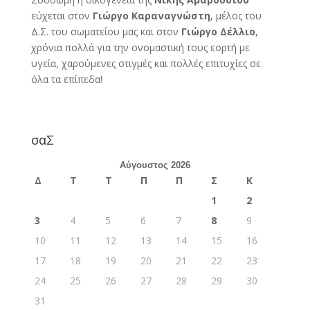
εύχεται στον
Γιώργο Καραναγνώστη
, μέλος του
Δ.Σ. του σωματείου μας και στον
Γιώργο Δέλλιο
,
χρόνια πολλά για την ονομαστική τους εορτή με
υγεία, χαρούμενες στιγμές και πολλές επιτυχίες σε
όλα τα επίπεδα!
σαΣ
Αύγουστος 2026
Δ
Τ
Τ
Π
Π
Σ
Κ
1
2
3
4
5
6
7
8
9
10
11
12
13
14
15
16
17
18
19
20
21
22
23
24
25
26
27
28
29
30
31