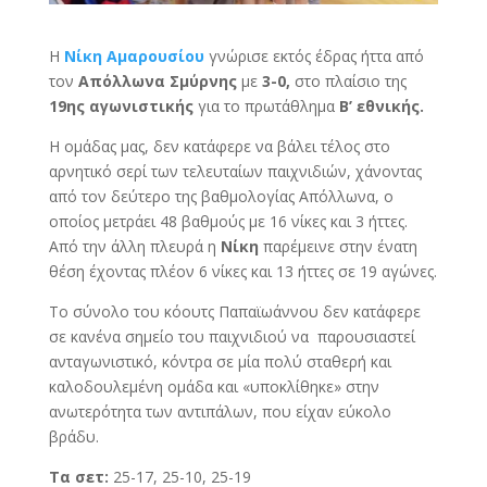
Η
Νίκη Αμαρουσίου
γνώρισε εκτός έδρας ήττα από
τον
Απόλλωνα Σμύρνης
με
3-0,
στο πλαίσιο της
19ης αγωνιστικής
για το πρωτάθλημα
Β’ εθνικής.
Η ομάδας μας, δεν κατάφερε να βάλει τέλος στο
αρνητικό σερί των τελευταίων παιχνιδιών, χάνοντας
από τον δεύτερο της βαθμολογίας Απόλλωνα, ο
οποίος μετράει 48 βαθμούς με 16 νίκες και 3 ήττες.
Από την άλλη πλευρά η
Νίκη
παρέμεινε στην ένατη
θέση έχοντας πλέον 6 νίκες και 13 ήττες σε 19 αγώνες.
Το σύνολο του κόουτς Παπαϊωάννου δεν κατάφερε
σε κανένα σημείο του παιχνιδιού να παρουσιαστεί
ανταγωνιστικό, κόντρα σε μία πολύ σταθερή και
καλοδουλεμένη ομάδα και «υποκλίθηκε» στην
ανωτερότητα των αντιπάλων, που είχαν εύκολο
βράδυ.
Τα σετ:
25-17, 25-10, 25-19