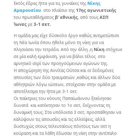
Εκτός έδρας ήττα για τις γυναίκες της
Νίκης
Αμαρουσίου
στο πλαίσιο της
17ης αγωνιστικής
του πρωταθλήματος
β’ εθνικής
, από τους
ΑΣΠ
Ίωνες
με
3-1 σετ.
H ομάδα μας είχε δύσκολο έργο καθώς αντιμετώπισε
τη Νέα Ιωνία όπου ήθελε μόνο τη νίκη για να
πλησιάσει την τετράδα. Από την άλλη ,η
Νίκη
στόχευε
σε μία καλή εμφάνιση, για να βάλει τέλος στο
αρνητικό σερί των προηγούμενων αγώνων της.
Η αποχώρηση της Αννίτας Ούτσα και oi δεδομένες
απουσίες των δύο τραυματιών ,καθώς και άλλων δύο
αθλητριών λόγω ιώσεων, στοίχισαν στην ομάδα με
αποτέλεσμα την ήττα με 3-1 σετ.
Οι παίκτριες του κόουτς Παπαϊωάννου ξεκίνησαν
δυνατά και κατέκτησαν το 1ο σετ, δείχνοντας τη
δυναμική τους. Στα υπόλοιπα 3 σετ, προσπάθησαν να
καλύψουν τις απουσίες και τις ελλείψεις, αλλά
δυστυχώς στους τελευταίους πόντους των σετ η
κούραση και τα λάθη έδωσαν τη νίκη στην αντίπαλο