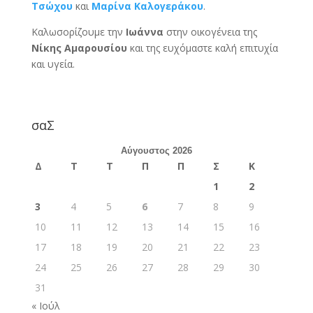
Τσώχου
και
Μαρίνα Καλογεράκου
.
Καλωσορίζουμε την
Ιωάννα
στην οικογένεια της
Νίκης Αμαρουσίου
και της ευχόμαστε καλή επιτυχία
και υγεία.
σαΣ
Αύγουστος 2026
Δ
Τ
Τ
Π
Π
Σ
Κ
1
2
3
4
5
6
7
8
9
10
11
12
13
14
15
16
17
18
19
20
21
22
23
24
25
26
27
28
29
30
31
« Ιούλ