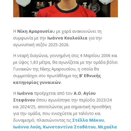
Η
Νίκη Αμαρουσίο
υ με χαρά ανακοινώνει τη
συμφωνία με την
Ιωάννα Κουλούλια
για την
αγωνιστική σεζόν 2025-2026.
Η νεαρή διαγώνια, γεννημένη στις 4 Μαρτίου 2006 και
με ύψος 1,83 μέτρα, θα αγωνίζεται με την ομάδα βόλεϊ
Γυναικών της Νίκης Αμαρουσίου, η οποία θα
συμμετάσχει στο πρωτάθλημα της
Β’ Εθνικής
κατηγορίας γυναικών
.
Η
Ιωάννα
προέρχεται από τον
Α.Ο. Αγίου
Στεφάνου
όπου αγωνίστηκε την περίοδο 2023/24
και 2024/25, αποτελώντας μια σημαντική προσθήκη
για την ομάδα, που ενισχύεται με ταλέντο και
δυναμισμό, πλαισιώνοντας τις
Στέλλα Μάκου
,
Ιωάννα Λούη
,
Κωνσταντίνα Σταθάτου
,
Μιχαέλα