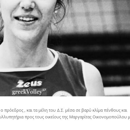
ο πρόεδρος , και τα μέλη του Δ.Σ. μέσα σε βαρύ κλίμα πένθους και
συλλυπητήρια προς τους οικείους της Μαργαρίτας Οικονομοπούλου 