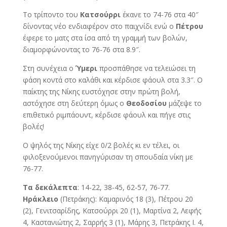
Το τρίποντο του
Κατσούρρι
έκανε το 74-76 στα 40″
δίνοντας νέο ενδιαφέρον στο παιχνίδι ενώ ο
Πέτρου
έφερε το ματς στα ίσα από τη γραμμή των βολών,
διαμορφώνοντας το 76-76 στα 8.9″.
Στη συνέχεια ο
Ύμερι
προσπάθησε να τελειώσει τη
φάση κοντά στο καλάθι και κέρδισε φάουλ στα 3.3″. Ο
παίκτης της Νίκης ευστόχησε στην πρώτη βολή,
αστόχησε στη δεύτερη όμως ο
Θεοδοσίου
μάζεψε το
επιθετικό ριμπάουντ, κέρδισε φάουλ και πήγε στις
βολές!
Ο ψηλός της Νίκης είχε 0/2 βολές κι εν τέλει, οι
φιλοξενούμενοι πανηγύρισαν τη σπουδαία νίκη με
76-77.
Τα δεκάλεπτα
: 14-22, 38-45, 62-57, 76-77.
Ηράκλειο
(Πετράκης): Καμαρινός 18 (3), Πέτρου 20
(2), Γενιτσαρίδης, Κατσούρρι 20 (1), Μαρτίνα 2, Λεφής
4, Καστανιώτης 2, Σαρρής 3 (1), Μάρης 3, Πετράκης Ι. 4,