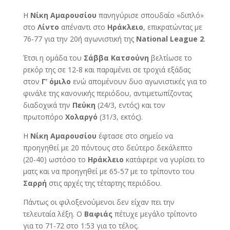
Η
Νίκη Αμαρουσίου
πανηγύρισε σπουδαίο «διπλό»
στο
Λίντο
απέναντι στο
Ηράκλειο
, επικρατώντας με
76-77 για την 20ή αγωνιστική της
National League 2
.
Έτσι η ομάδα του
Σάββα Κατσούνη
βελτίωσε το
ρεκόρ της σε 12-8 και παραμένει σε τροχιά εξάδας
στον
Γ’ όμιλο
ενώ απομένουν δυο αγωνιστικές για το
φινάλε της κανονικής περιόδου, αντιμετωπίζοντας
διαδοχικά την
Πεύκη
(24/3, εντός) και τον
πρωτοπόρο
Χολαργό
(31/3, εκτός).
Η
Νίκη Αμαρουσίου
έφτασε στο σημείο να
προηγηθεί με 20 πόντους στο δεύτερο δεκάλεπτο
(20-40) ωστόσο το
Ηράκλειο
κατάφερε να γυρίσει το
ματς και να προηγηθεί με 65-57 με το τρίποντο του
Σαρρή
στις αρχές της τέταρτης περιόδου.
Πάντως οι φιλοξενούμενοι δεν είχαν πει την
τελευταία λέξη. Ο
Βαφιάς
πέτυχε μεγάλο τρίποντο
για το 71-72 στο 1:53 για το τέλος.