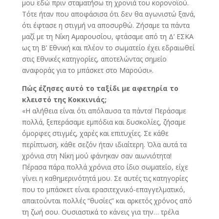
μου εδώ πριν σταματήσω τη χρονιά του κορονοϊού.
Τότε ήταν που αποφάσισα ότι δεν θα αγωνιστώ ξανά,
ότι έφτασε η στιγμή να αποσυρθώ. Ζήσαμε τα πάντα
μαζί με τη Νίκη Αμαρουσίου, φτάσαμε από τη Δ’ ΕΣΚΑ
ως τη Β’ Εθνική και πλέον το σωματείο έχει εδραιωθεί
στις Εθνικές κατηγορίες, αποτελώντας σημείο
αναφοράς για το μπάσκετ στο Μαρούσι».
Πώς έζησες αυτό το ταξίδι με αφετηρία το
κλειστό της Κοκκινιάς;
«Η αλήθεια είναι ότι απόλαυσα τα πάντα! Περάσαμε
πολλά, ξεπεράσαμε εμπόδια και δυσκολίες, ζήσαμε
όμορφες στιγμές, χαρές και επιτυχίες. Σε κάθε
περίπτωση, κάθε σεζόν ήταν ιδιαίτερη. Όλα αυτά τα
χρόνια στη Νίκη μού φάνηκαν σαν αιωνιότητα!
Πέρασα πάρα πολλά χρόνια στο ίδιο σωματείο, είχε
γίνει η καθημερινότητά μου. Σε αυτές τις κατηγορίες
που το μπάσκετ είναι ερασιτεχνικό-επαγγελματικό,
απαιτούνται πολλές “θυσίες” και αρκετός χρόνος από
τη ζωή σου. Ουσιαστικά το κάνεις για την… τρέλα