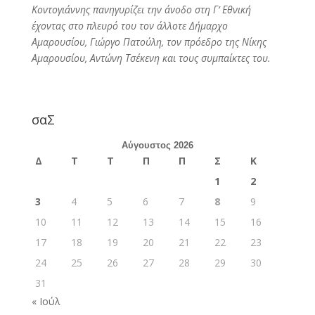
Κοντογιάννης πανηγυρίζει την άνοδο στη Γ’ Εθνική
έχοντας στο πλευρό του τον άλλοτε Δήμαρχο
Αμαρουσίου, Γιώργο Πατούλη, τον πρόεδρο της Νίκης
Αμαρουσίου, Αντώνη Τσέκενη και τους συμπαίκτες του.
σαΣ
Αύγουστος 2026
Δ
Τ
Τ
Π
Π
Σ
Κ
1
2
3
4
5
6
7
8
9
10
11
12
13
14
15
16
17
18
19
20
21
22
23
24
25
26
27
28
29
30
31
« Ιούλ