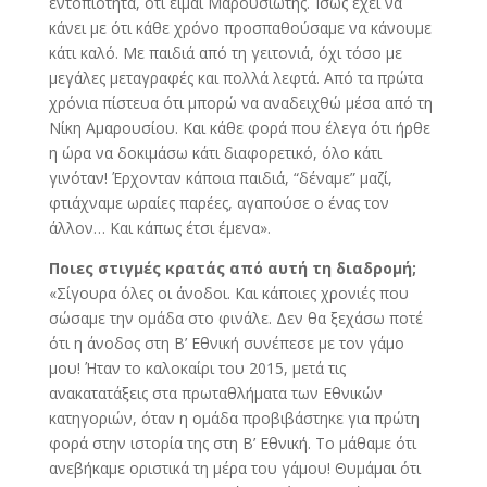
εντοπιότητα, ότι είμαι Μαρουσιώτης. Ίσως έχει να
κάνει με ότι κάθε χρόνο προσπαθούσαμε να κάνουμε
κάτι καλό. Με παιδιά από τη γειτονιά, όχι τόσο με
μεγάλες μεταγραφές και πολλά λεφτά. Από τα πρώτα
χρόνια πίστευα ότι μπορώ να αναδειχθώ μέσα από τη
Νίκη Αμαρουσίου. Και κάθε φορά που έλεγα ότι ήρθε
η ώρα να δοκιμάσω κάτι διαφορετικό, όλο κάτι
γινόταν! Έρχονταν κάποια παιδιά, “δέναμε” μαζί,
φτιάχναμε ωραίες παρέες, αγαπούσε ο ένας τον
άλλον… Και κάπως έτσι έμενα».
Ποιες στιγμές κρατάς από αυτή τη διαδρομή;
«Σίγουρα όλες οι άνοδοι. Και κάποιες χρονιές που
σώσαμε την ομάδα στο φινάλε. Δεν θα ξεχάσω ποτέ
ότι η άνοδος στη Β’ Εθνική συνέπεσε με τον γάμο
μου! Ήταν το καλοκαίρι του 2015, μετά τις
ανακατατάξεις στα πρωταθλήματα των Εθνικών
κατηγοριών, όταν η ομάδα προβιβάστηκε για πρώτη
φορά στην ιστορία της στη Β’ Εθνική. Το μάθαμε ότι
ανεβήκαμε οριστικά τη μέρα του γάμου! Θυμάμαι ότι