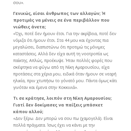
σου».
Γενικώς, είσαι άνθρωπος των αλλαγών; Ή
προτιμάς να μένεις σε ένα περιβάλλον που
νιώθεις άνετα;
«Όχι, ποτέ δεν ήμουν έτσι. Για την ακρίβεια, ποτέ δεν
νόμιζα ότι ήμουν έτσι. Στα 44 μου και έχοντας πια
μεγαλώσει, διαπιστώνω ότι προτιμώ τις μόνιμες
καταστάσεις. Αλλά δεν είχα αυτή τη νοοτροπία ως
παίκτης. Απλώς, προέκυψε. Ήταν πολλές φορές που
σκέφτηκα να φύγω από τη Νίκη Αμαρουσίου, είχα
προτάσεις στα χέρια μου, ειδικά όταν ήμουν σε νεαρή
ηλικία, πριν χτυπήσω το γόνατό μου. Πάντα όμως κάτι
γινόταν και έμενα στην Κοκκινιά».
Τι σε κράτησε, λοιπόν στη Νίκη Αμαρουσίου;
Γιατί δεν δοκίμασες να παίξεις μπάσκετ
κάπου αλλού;
«Δεν ξέρω. Δεν μπορώ να σου πω (χαμογελά). Είναι
πολλά πράγματα. Ίσως έχει να κάνει με την