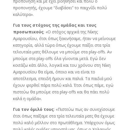
προπόνηση και με έχει βοηθήσει και πολύ ο
προπονητής, έχουμε “διαβάσει” το παιχνίδι πολύ
καλύτερα».
Για τους στόχους της ομάδας και τους
προσωπικούς
: «Ο στόχος αρχικά της Νίκης
Αμαρουσίου, έτσι όπως ξεκινήσαμε, ήταν να μείνουμε
κατηγορία, αλλά τώρα όπως έχουμε παίξει στα τρία
τελευταία ματς θέλουμε να μπούμε στα play-offs. Αν
μπούμε στα play-offs όλα γίνονται μετά. Εγώ δεν
κοιτάζω κάτι άλλο, λογικά και του χρόνου στη Νίκη
Αμαρουσίου θα είμαι, όποιο και να είναι το
αποτέλεσμα, επειδή ήμουν και παλιά. Τα παιδιά μού
έχουν φερθεί πάρα πολύ καλά. Έτσι όπως πάμε, εγώ
πιστεύω θα μπούμε στα play-offs και θα πάει πολύ
καλά η ομάδα».
Για τον όμιλό τους
: «Πιστεύω πως αν συνεχίσουμε
έτσι όπως παίξαμε στα τρία τελευταία ματς θα έχουμε
πολύ καλό μέλλον στο πρωτάθλημα. Υπάρχουν όμως
πολύ καλές ομάδες μπροστά μας, όπως ο Χολαργός,