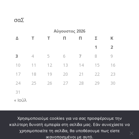
σαΣ
Αύγουστος 2026
Δ
Τ
Τ
Π
Π
Σ
Κ
1
2
3
4
5
6
7
8
9
10
11
12
13
14
15
16
17
18
19
20
21
22
23
24
25
26
27
28
29
30
31
« Ιούλ
Χρησιμοποιούμε cookies για να σας προσφέρουμε την
καλύτερη δυνατή εμπειρία στη σελίδα μας. Εάν συνεχίσετε να
χρησιμοποιείτε τη σελίδα, θα υποθέσουμε πως είστε
ικανοποιημένοι με αυτό.