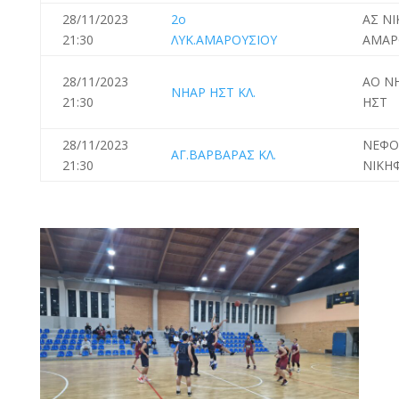
28/11/2023
2ο
ΑΣ ΝΙ
21:30
ΛΥΚ.ΑΜΑΡΟΥΣΙΟΥ
ΑΜΑΡ
28/11/2023
ΑΟ Ν
ΝΗΑΡ ΗΣΤ ΚΛ.
21:30
ΗΣΤ
28/11/2023
ΝΕΦΟ
ΑΓ.ΒΑΡΒΑΡΑΣ ΚΛ.
21:30
ΝΙΚΗ