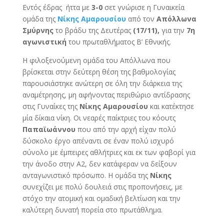
Εντός έδρας ήττα με
3-0
σετ γνώρισε η Γυναικεία
ομάδα της
Νίκης Αμαρουσίου
από τον
Απόλλωνα
Σμύρνης
το βράδυ της Δευτέρας
(17/11),
για την
7η
αγωνιστική
του πρωταθλήματος Β’ Εθνικής.
Η φιλοξενούμενη ομάδα του Απόλλωνα που
βρίσκεται στην δεύτερη θέση της βαθμολογίας
παρουσιάστηκε ανώτερη σε όλη την διάρκεια της
αναμέτρησης, μη αφήνοντας περιθώριο αντίδρασης
στις Γυναίκες της
Νίκης Αμαρουσίου
και κατέκτησε
μία δίκαια νίκη. Οι νεαρές παίκτριες του κόουτς
Παπαϊωάννου
που από την αρχή είχαν πολύ
δύσκολο έργο απέναντι σε έναν πολύ ισχυρό
σύνολο με έμπειρες αθλήτριες και εκ των φαβορί για
την άνοδο στην Α2, δεν κατάφεραν να δείξουν
ανταγωνιστικό πρόσωπο. Η ομάδα της
Νίκης
συνεχίζει με πολύ δουλειά στις προπονήσεις, με
στόχο την ατομική και ομαδική βελτίωση και την
καλύτερη δυνατή πορεία στο πρωτάθλημα.