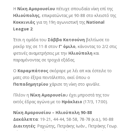
H
Νίκη Αμαρουσίου
πέτυχε σπουδαία νίκη επί της
Ηλιούπολης
, επικρατώντας με 90-88 στο κλειστό της
Κοκκινιάς
για τη 19η αγωνιστική της
National
League 2
.
Έτσι η ομάδα του
Σάββα Κατσούνη
βελτίωσε το
ρεκόρ της σε 11-8 στον
Γ’ όμιλο
, κάνοντας το 2/2 στις
φετινές αναμετρήσεις με την
Ηλιούπολη
και
παραμένοντας σε τροχιά εξάδας.
Ο
Καραμπάτσος
σκόραρε με λέι απ και έστειλε το
ματς στο έξτρα πεντάλεπτο, εκεί όπου ο
Παπαδημητρίου
χάρισε τη νίκη στο φινάλε.
Πλέον η
Νίκη Αμαρουσίο
υ έχει μπροστά της τον
εκτός έδρας αγώνα με το
Ηράκλειο
(17/3, 17:00).
Νίκη Αμαρουσίου – Ηλιούπολη 90-88
Δεκάλεπτα
: 19-21, 44-44, 58-58, 78-78 (κ.α.), 90-88
Διαιτητές
: Ραχιώτης, Πετράκης Ιωάν., Πετράκης Γεωρ.