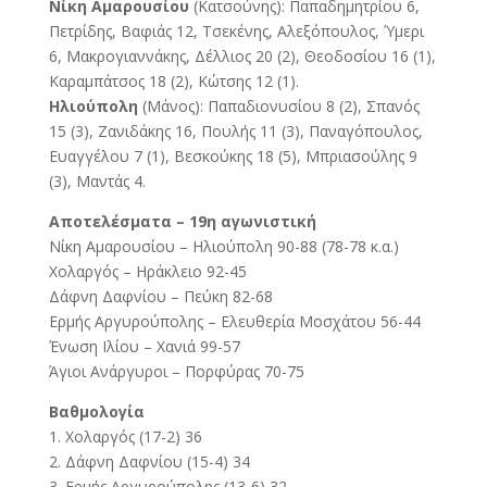
Νίκη Αμαρουσίου
(Κατσούνης): Παπαδημητρίου 6,
Πετρίδης, Βαφιάς 12, Τσεκένης, Αλεξόπουλος, Ύμερι
6, Μακρογιαννάκης, Δέλλιος 20 (2), Θεοδοσίου 16 (1),
Καραμπάτσος 18 (2), Κώτσης 12 (1).
Ηλιούπολη
(Μάνος): Παπαδιονυσίου 8 (2), Σπανός
15 (3), Ζανιδάκης 16, Πουλής 11 (3), Παναγόπουλος,
Ευαγγέλου 7 (1), Βεσκούκης 18 (5), Μπριασούλης 9
(3), Μαντάς 4.
Αποτελέσματα – 19η αγωνιστική
Νίκη Αμαρουσίου – Ηλιούπολη 90-88 (78-78 κ.α.)
Χολαργός – Ηράκλειο 92-45
Δάφνη Δαφνίου – Πεύκη 82-68
Ερμής Αργυρούπολης – Ελευθερία Μοσχάτου 56-44
Ένωση Ιλίου – Χανιά 99-57
Άγιοι Ανάργυροι – Πορφύρας 70-75
Βαθμολογία
1. Χολαργός (17-2) 36
2. Δάφνη Δαφνίου (15-4) 34
3. Ερμής Αργυρούπολης (13-6) 32