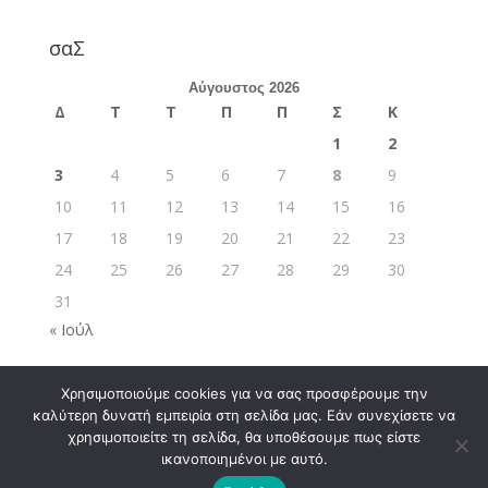
σαΣ
Αύγουστος 2026
Δ
Τ
Τ
Π
Π
Σ
Κ
1
2
3
4
5
6
7
8
9
10
11
12
13
14
15
16
17
18
19
20
21
22
23
24
25
26
27
28
29
30
31
« Ιούλ
Χρησιμοποιούμε cookies για να σας προσφέρουμε την
καλύτερη δυνατή εμπειρία στη σελίδα μας. Εάν συνεχίσετε να
χρησιμοποιείτε τη σελίδα, θα υποθέσουμε πως είστε
ικανοποιημένοι με αυτό.
Σχεδιάστηκε από
Elegant Themes
| Υποστηρίζεται