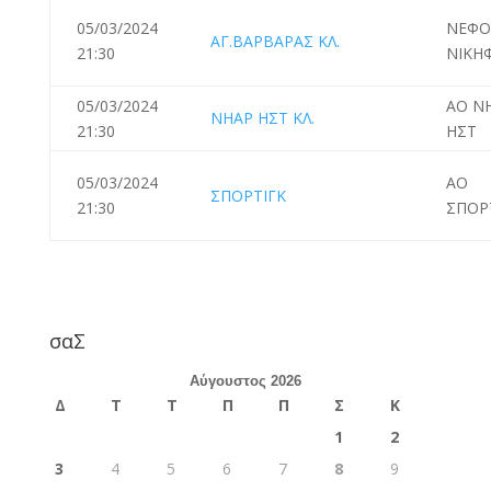
05/03/2024
ΝΕΦΟ
ΑΓ.ΒΑΡΒΑΡΑΣ ΚΛ.
21:30
ΝΙΚΗ
05/03/2024
ΑΟ Ν
ΝΗΑΡ ΗΣΤ ΚΛ.
21:30
ΗΣΤ
05/03/2024
ΑΟ
ΣΠΟΡΤΙΓΚ
21:30
ΣΠΟΡ
σαΣ
Αύγουστος 2026
Δ
Τ
Τ
Π
Π
Σ
Κ
1
2
3
4
5
6
7
8
9