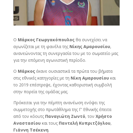
Ο
Μάρκος Γεωργακόπουλος
θα συνεχίσει να
αγωνίζεται με τη φανέλα της
Νίκης Αμαρουσίου
,
ανανεώνοντας τη συνεργασία του με το σωματείο μας
για την επόμενη αγωνιστική περίοδο.
Ο
Μάρκος
έκανε ουσιαστικά τα πρώτα του βήματα
στις εθνικές κατηγορίες με τη
Νίκη Αμαρουσίου
και
το 2019 επέστρεψε, έχοντας καθοριστική συμβολή
στην πορεία της ομάδας μας.
Πρόκειται για την πέμπτη ανανέωση ενόψει της
συμμετοχής στο πρωτάθλημα της Γ’ Εθνικής έπειτα
από τον κόουτς
Παναγιώτη Ζωντό
, τον
Χρήστο
Αναστασίου
και τους
Παντελή Κυπριτζόγλου
,
Γιάννη Τσέκενη
.