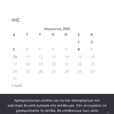
σαΣ
Αύγουστος 2026
Δ
Τ
Τ
Π
Π
Σ
Κ
1
2
3
4
5
6
7
8
9
10
11
12
13
14
15
16
17
18
19
20
21
22
23
24
25
26
27
28
29
30
31
« Ιούλ
Χρησιμοποιούμε cookies για να σας προσφέρουμε την
καλύτερη δυνατή εμπειρία στη σελίδα μας. Εάν συνεχίσετε να
χρησιμοποιείτε τη σελίδα, θα υποθέσουμε πως είστε