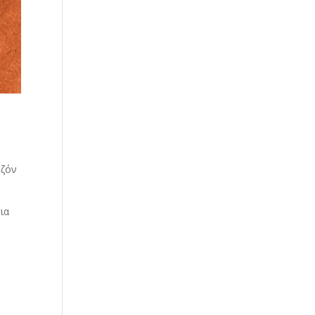
εζόν
ια