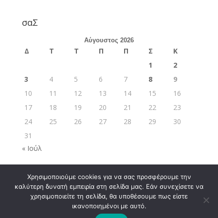
σαΣ
Αύγουστος 2026
Δ
Τ
Τ
Π
Π
Σ
Κ
1
2
3
4
5
6
7
8
9
10
11
12
13
14
15
16
17
18
19
20
21
22
23
24
25
26
27
28
29
30
31
« Ιούλ
Χρησιμοποιούμε cookies για να σας προσφέρουμε την
καλύτερη δυνατή εμπειρία στη σελίδα μας. Εάν συνεχίσετε να
χρησιμοποιείτε τη σελίδα, θα υποθέσουμε πως είστε
ικανοποιημένοι με αυτό.
Σχεδιάστηκε από
Elegant Themes
| Υποστηρίζεται