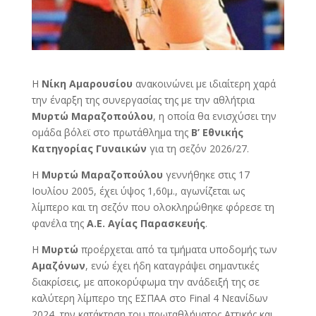
Η
Νίκη Αμαρουσίου
ανακοινώνει με ιδιαίτερη χαρά
την έναρξη της συνεργασίας της με την αθλήτρια
Μυρτώ Μαραζοπούλου
, η οποία θα ενισχύσει την
ομάδα βόλεϊ στο πρωτάθλημα της
Β’ Εθνικής
Κατηγορίας Γυναικών
για τη σεζόν 2026/27.
Η
Μυρτώ Μαραζοπούλου
γεννήθηκε στις 17
Ιουλίου 2005, έχει ύψος 1,60μ., αγωνίζεται ως
λίμπερο και τη σεζόν που ολοκληρώθηκε φόρεσε τη
φανέλα της
Α.Ε. Αγίας Παρασκευής
.
Η
Μυρτώ
προέρχεται από τα τμήματα υποδομής των
Αμαζόνων
, ενώ έχει ήδη καταγράψει σημαντικές
διακρίσεις, με αποκορύφωμα την ανάδειξή της σε
καλύτερη λίμπερο της ΕΣΠΑΑ στο Final 4 Νεανίδων
2024, την κατάκτηση του πρωταθλήματος Αττικής και