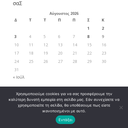
σαΣ
Αύγουστος 2026
Δ
Τ
Τ
Π
Π
Σ
Κ
1
2
3
4
5
6
7
8
9
10
11
12
13
14
15
16
17
18
19
20
21
22
23
24
25
26
27
28
29
30
31
« Ιούλ
Χρησιμοποιούμε cookies για να σας προσφέρουμε την
καλύτερη δυνατή εμπειρία στη σελίδα μας. Εάν συνεχίσετε να
χρησιμοποιείτε τη σελίδα, θα υποθέσουμε πως είστε
ικανοποιημένοι με αυτό.
Σχεδιάστηκε από
Elegant Themes
| Υποστηρίζεται
Εντάξει
από
WordPress