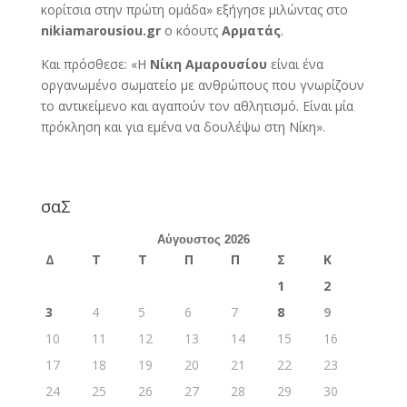
κορίτσια στην πρώτη ομάδα» εξήγησε μιλώντας στο
nikiamarousiou.gr
ο κόουτς
Αρματάς
.
Και πρόσθεσε: «Η
Νίκη Αμαρουσίου
είναι ένα
οργανωμένο σωματείο με ανθρώπους που γνωρίζουν
το αντικείμενο και αγαπούν τον αθλητισμό. Είναι μία
πρόκληση και για εμένα να δουλέψω στη Νίκη».
σαΣ
Αύγουστος 2026
Δ
Τ
Τ
Π
Π
Σ
Κ
1
2
3
4
5
6
7
8
9
10
11
12
13
14
15
16
17
18
19
20
21
22
23
24
25
26
27
28
29
30