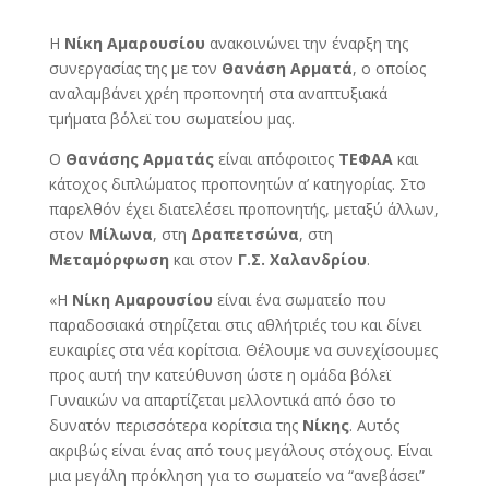
Η
Νίκη Αμαρουσίου
ανακοινώνει την έναρξη της
συνεργασίας της με τον
Θανάση Αρματά
, ο οποίος
αναλαμβάνει χρέη προπονητή στα αναπτυξιακά
τμήματα βόλεϊ του σωματείου μας.
Ο
Θανάσης Αρματάς
είναι απόφοιτος
ΤΕΦΑΑ
και
κάτοχος διπλώματος προπονητών α’ κατηγορίας. Στο
παρελθόν έχει διατελέσει προπονητής, μεταξύ άλλων,
στον
Μίλωνα
, στη
Δραπετσώνα
, στη
Μεταμόρφωση
και στον
Γ.Σ. Χαλανδρίου
.
«Η
Νίκη Αμαρουσίου
είναι ένα σωματείο που
παραδοσιακά στηρίζεται στις αθλήτριές του και δίνει
ευκαιρίες στα νέα κορίτσια. Θέλουμε να συνεχίσουμες
προς αυτή την κατεύθυνση ώστε η ομάδα βόλεϊ
Γυναικών να απαρτίζεται μελλοντικά από όσο το
δυνατόν περισσότερα κορίτσια της
Νίκης
. Αυτός
ακριβώς είναι ένας από τους μεγάλους στόχους. Είναι
μια μεγάλη πρόκληση για το σωματείο να “ανεβάσει”