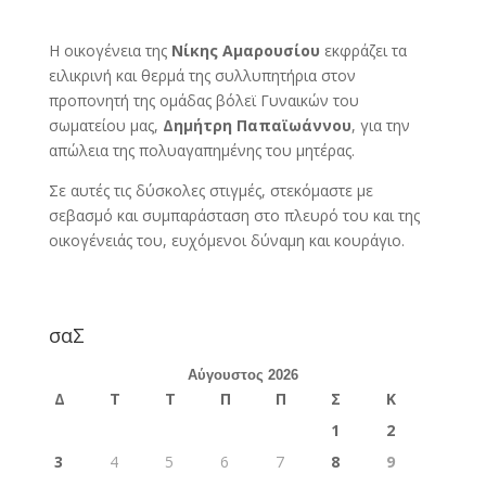
Η οικογένεια της
Νίκης Αμαρουσίου
εκφράζει τα
ειλικρινή και θερμά της συλλυπητήρια στον
προπονητή της ομάδας βόλεϊ Γυναικών του
σωματείου μας,
Δημήτρη Παπαϊωάννου
, για την
απώλεια της πολυαγαπημένης του μητέρας.
Σε αυτές τις δύσκολες στιγμές, στεκόμαστε με
σεβασμό και συμπαράσταση στο πλευρό του και της
οικογένειάς του, ευχόμενοι δύναμη και κουράγιο.
σαΣ
Αύγουστος 2026
Δ
Τ
Τ
Π
Π
Σ
Κ
1
2
3
4
5
6
7
8
9