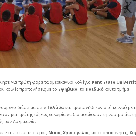
νησε για πρώτη φορά τα αμερικανικά Κολέγια
Kent State Universi
ν κοινές προπονήσεις με το
Εφηβικό
, το
Παιδικό
και το τμήμα
ηγούμενο διάστημα στην
Ελλάδα
και προπονήθηκαν από κοινού με 
ίχαν μια πρώτης τάξεως ευκαιρία να διαπιστώσουν τη νοοτροπία, τ
άς των Αμερικανών.
μών του σωματείου μας,
Νίκος Χρυσόγελος
και οι προπονητές,
Χά