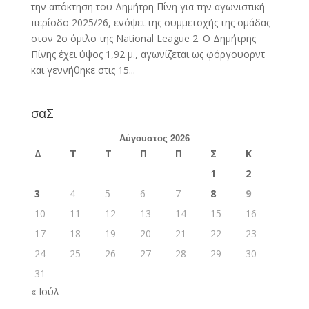
την απόκτηση του Δημήτρη Πίνη για την αγωνιστική
περίοδο 2025/26, ενόψει της συμμετοχής της ομάδας
στον 2ο όμιλο της National League 2. Ο Δημήτρης
Πίνης έχει ύψος 1,92 μ., αγωνίζεται ως φόργουορντ
και γεννήθηκε στις 15...
σαΣ
Αύγουστος 2026
Δ
Τ
Τ
Π
Π
Σ
Κ
1
2
3
4
5
6
7
8
9
10
11
12
13
14
15
16
17
18
19
20
21
22
23
24
25
26
27
28
29
30
31
« Ιούλ