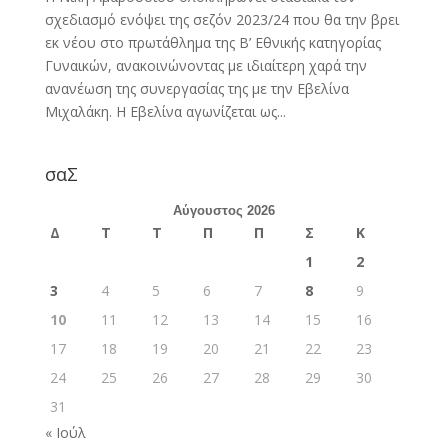
σχεδιασμό ενόψει της σεζόν 2023/24 που θα την βρει
εκ νέου στο πρωτάθλημα της Β’ Εθνικής κατηγορίας
Γυναικών, ανακοινώνοντας με ιδιαίτερη χαρά την
ανανέωση της συνεργασίας της με την Εβελίνα
Μιχαλάκη. Η Εβελίνα αγωνίζεται ως...
σαΣ
Αύγουστος 2026
Δ
Τ
Τ
Π
Π
Σ
Κ
1
2
3
4
5
6
7
8
9
10
11
12
13
14
15
16
17
18
19
20
21
22
23
24
25
26
27
28
29
30
31
« Ιούλ