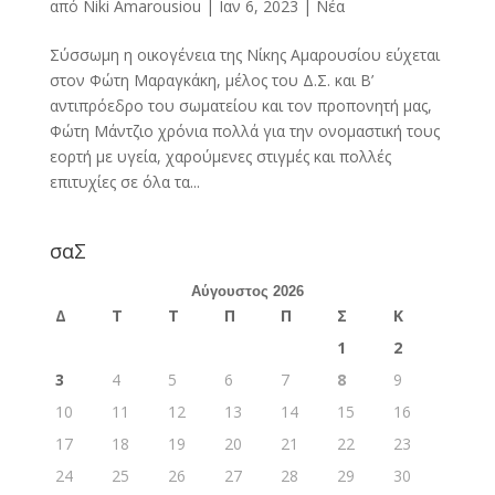
από
Niki Amarousiou
|
Ιαν 6, 2023
|
Νέα
Σύσσωμη η οικογένεια της Νίκης Αμαρουσίου εύχεται
στον Φώτη Μαραγκάκη, μέλος του Δ.Σ. και Β’
αντιπρόεδρο του σωματείου και τον προπονητή μας,
Φώτη Μάντζιο χρόνια πολλά για την ονομαστική τους
εορτή με υγεία, χαρούμενες στιγμές και πολλές
επιτυχίες σε όλα τα...
σαΣ
Αύγουστος 2026
Δ
Τ
Τ
Π
Π
Σ
Κ
1
2
3
4
5
6
7
8
9
10
11
12
13
14
15
16
17
18
19
20
21
22
23
24
25
26
27
28
29
30