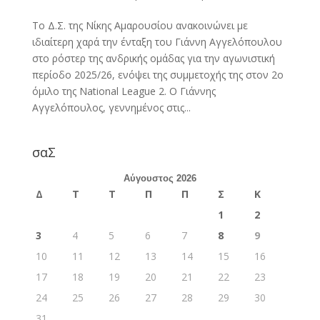
Το Δ.Σ. της Νίκης Αμαρουσίου ανακοινώνει με
ιδιαίτερη χαρά την ένταξη του Γιάννη Αγγελόπουλου
στο ρόστερ της ανδρικής ομάδας για την αγωνιστική
περίοδο 2025/26, ενόψει της συμμετοχής της στον 2ο
όμιλο της National League 2. Ο Γιάννης
Αγγελόπουλος, γεννημένος στις...
σαΣ
Αύγουστος 2026
Δ
Τ
Τ
Π
Π
Σ
Κ
1
2
3
4
5
6
7
8
9
10
11
12
13
14
15
16
17
18
19
20
21
22
23
24
25
26
27
28
29
30
31