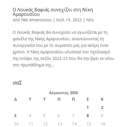
Ο Λουκάς Βαφιάς συνεχίζει στη Νίκη
Αμαρουσίου
από
Niki Amarousiou
|
Ιούλ 19, 2022
|
Νέα
Ο Λουκάς Βαφιάς θα συνεχίσει να αγωνίζεται με τη
φανέλα της Νίκης Αμαρουσίου, ανανεώνοντας τη
συνεργασία του με το σωματείο μας για ακόμη έναν
χρόνο. Η Νίκη Αμαρουσίου υλοποιεί τον σχεδιασμό
της ενόψει της σεζόν 2022-23 που θα την βρει εκ νέου
στο πρωτάθλημα της...
σαΣ
Αύγουστος 2026
Δ
Τ
Τ
Π
Π
Σ
Κ
1
2
3
4
5
6
7
8
9
10
11
12
13
14
15
16