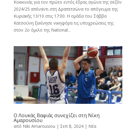
Κοκκινιάς για τον πρώτο εντός έδρας αγώνα της σεζόν
2024/25 απέναντι στη Δραπετσώνα το απόγευμα της
Κυριακής 13/10 στις 17:00. Η ομάδα του Σάββα
Κατσούνη ξεκίνησε νικηφόρα τις υποχρεώσεις της
στον 2ο όμιλο της National...
O Λουκάς Βαφιάς συνεχίζει στη Νίκη
Αμαρουσίου
από
Niki Amarousiou
|
Σεπ 8, 2024
|
Νέα