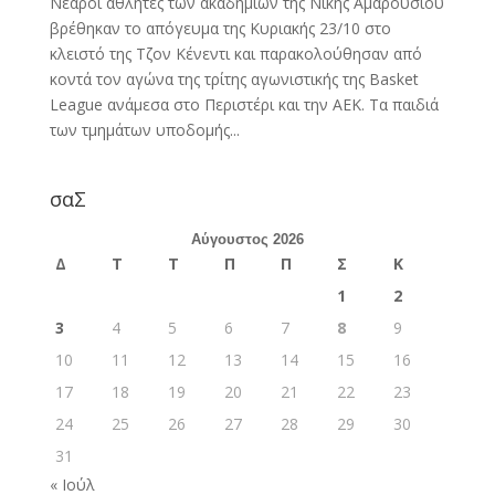
Νεαροί αθλητές των ακαδημιών της Νίκης Αμαρουσίου
βρέθηκαν το απόγευμα της Κυριακής 23/10 στο
κλειστό της Τζον Κένεντι και παρακολούθησαν από
κοντά τον αγώνα της τρίτης αγωνιστικής της Basket
League ανάμεσα στο Περιστέρι και την ΑΕΚ. Τα παιδιά
των τμημάτων υποδομής...
σαΣ
Αύγουστος 2026
Δ
Τ
Τ
Π
Π
Σ
Κ
1
2
3
4
5
6
7
8
9
10
11
12
13
14
15
16
17
18
19
20
21
22
23
24
25
26
27
28
29
30
31
« Ιούλ