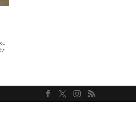
λου
όν