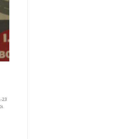
2-23
οι