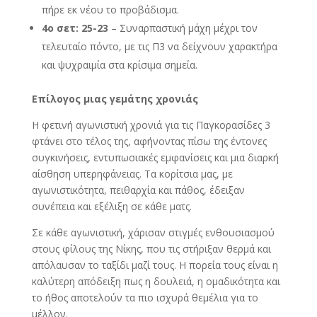
πήρε εκ νέου το προβάδισμα.
4ο σετ: 25-23
– Συναρπαστική μάχη μέχρι τον
τελευταίο πόντο, με τις Π3 να δείχνουν χαρακτήρα
και ψυχραιμία στα κρίσιμα σημεία.
Επίλογος μιας γεμάτης χρονιάς
Η φετινή αγωνιστική χρονιά για τις Παγκορασίδες 3
φτάνει στο τέλος της, αφήνοντας πίσω της έντονες
συγκινήσεις, εντυπωσιακές εμφανίσεις και μια διαρκή
αίσθηση υπερηφάνειας. Τα κορίτσια μας, με
αγωνιστικότητα, πειθαρχία και πάθος, έδειξαν
συνέπεια και εξέλιξη σε κάθε ματς.
Σε κάθε αγωνιστική, χάρισαν στιγμές ενθουσιασμού
στους φίλους της Νίκης, που τις στήριξαν θερμά και
απόλαυσαν το ταξίδι μαζί τους. Η πορεία τους είναι η
καλύτερη απόδειξη πως η δουλειά, η ομαδικότητα και
το ήθος αποτελούν τα πιο ισχυρά θεμέλια για το
μέλλον.