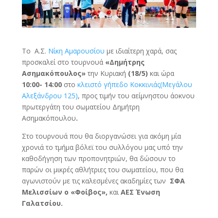
Το Α.Σ.
Νίκη Αμαρουσίου
με ιδιαίτερη χαρά, σας
προσκαλεί στο τουρνουά
«Δημήτρης
Ασημακόπουλος»
την Κυριακή
(18/5)
και ώρα
10:00- 14:00
στο
κλειστό γήπεδο Κοκκινιάς(Μεγάλου
Αλεξάνδρου 125)
, προς τιμήν του αείμνηστου άοκνου
πρωτεργάτη του σωματείου Δημήτρη
Ασημακόπουλου
.
Στο τουρνουά που θα διοργανώσει για ακόμη μία
χρονιά το τμήμα βόλεϊ του συλλόγου μας υπό την
καθοδήγηση των προπονητριών, θα δώσουν το
παρών οι μικρές αθλήτριες του σωματείου, που θα
αγωνιστούν με τις καλεσμένες ακαδημίες των
ΣΦΑ
Μελισσίων ο «Φοίβος»,
και
ΑΕΣ Ένωση
Γαλατσίου.