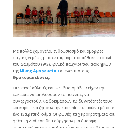
Με πολλά χαμόγελα, ενθουσιασμό και όμορφες
στιγμές γεμάτες μπάσκετ πραγματοποιήθηκε το πρωί
του Σαββάτου (
9/5
), φιλικό παιχνίδι των ακαδημιών
της
Νίκης Αμαρουσίου
απέναντι στους
Θρακομακεδόνες
.
Οι νεαροί αθλητές και των δύο ομάδων είχαν την
ευκαιρία να απολαύσουν το παιχνίδι, να
συνεργαστούν, να δοκιμάσουν τις δυνατότητές τους
και κυρίως να ζήσουν την εμπειρία του αγώνα μέσα σε
ένα εξαιρετικό κλίμα. Οι φωνές, τα χειροκροτήματα και
η θετική διάθεση δημιούργησαν μια όμορφη
μπασκετική γιορτή, αποδεικνύοντας πως ο αθλητισμός