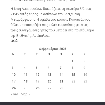
Η Νίκη Αμαρουσίου, δοκιμάζεται τη Δευτέρα 3/2 στις
21:45 εκτός έδρας με αντίπαλο την Δεξαμενή
Μεταμόρφωσης. Η ομάδα του κόουτς Παπαϊωάννου,
θέλει να επιστρέψει στις καλές εμφανίσεις μετά τις
τρείς συνεχόμενες ήττες που μετράει στο πρωτάθλημα
της ΄Β εθνικής. Αντίπαλος...
σαΣ
Φεβρουάριος 2025
Δ
Τ
Τ
Π
Π
Σ
Κ
1
2
3
4
5
6
7
8
9
10
11
12
13
14
15
16
17
18
19
20
21
22
23
24
25
26
27
28
« Ιαν
Μαρ »