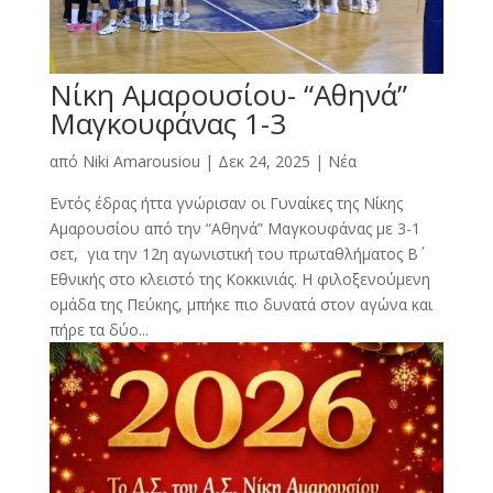
Νίκη Αμαρουσίου- “Αθηνά”
Μαγκουφάνας 1-3
από
Niki Amarousiou
|
Δεκ 24, 2025
|
Νέα
Eντός έδρας ήττα γνώρισαν οι Γυναίκες της Νίκης
Αμαρουσίου από την “Αθηνά” Μαγκουφάνας με 3-1
σετ, για την 12η αγωνιστική του πρωταθλήματος Β΄
Εθνικής στο κλειστό της Κοκκινιάς. Η φιλοξενούμενη
ομάδα της Πεύκης, μπήκε πιο δυνατά στον αγώνα και
πήρε τα δύο...