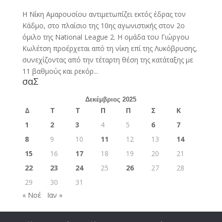
Η Νίκη Αμαρουσίου αντιμετωπίζει εκτός έδρας τον
Κάδμο, στο πλαίσιο της 10ης αγωνιστικής στον 2ο
όμιλο της National League 2. Η ομάδα του Γιώργου
Κωλέτση προέρχεται από τη νίκη επί της Λυκόβρυσης,
συνεχίζοντας από την τέταρτη θέση της κατάταξης με
11 βαθμούς και ρεκόρ...
σαΣ
Δεκέμβριος 2025
Δ
Τ
Τ
Π
Π
Σ
Κ
1
2
3
4
5
6
7
8
9
10
11
12
13
14
15
16
17
18
19
20
21
22
23
24
25
26
27
28
29
30
31
« Νοέ
Ιαν »