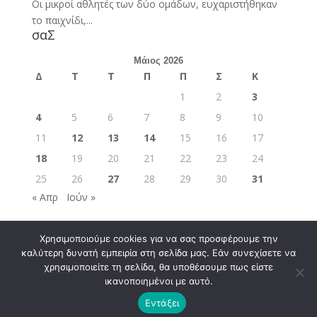
Οι μικροί αθλητές των δύο ομάδων, ευχαριστήθηκαν
το παιχνίδι,...
σαΣ
Μάιος 2026
Δ
Τ
Τ
Π
Π
Σ
Κ
1
2
3
4
5
6
7
8
9
10
11
12
13
14
15
16
17
18
19
20
21
22
23
24
25
26
27
28
29
30
31
« Απρ
Ιούν »
Χρησιμοποιούμε cookies για να σας προσφέρουμε την
καλύτερη δυνατή εμπειρία στη σελίδα μας. Εάν συνεχίσετε να
χρησιμοποιείτε τη σελίδα, θα υποθέσουμε πως είστε
ικανοποιημένοι με αυτό.
Σχεδιάστηκε από
Elegant Themes
| Υποστηρίζεται
Εντάξει
από
WordPress