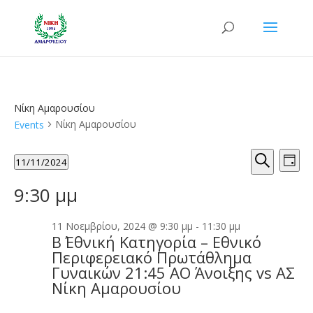
Νίκη Αμαρουσίου
Νίκη Αμαρουσίου
Events
Events
Events
Eve
11/11/2024
Day
Vie
Search
for
Search
Select
Nav
and
11
9:30 μμ
date.
Views
Νοεμβρίου,
Naviga
2024
11 Νοεμβρίου, 2024 @ 9:30 μμ
-
11:30 μμ
Β΄ Εθνική Κατηγορία – Εθνικό
Περιφερειακό Πρωτάθλημα
Γυναικών 21:45 ΑΟ Άνοιξης vs ΑΣ
Νίκη Αμαρουσίου