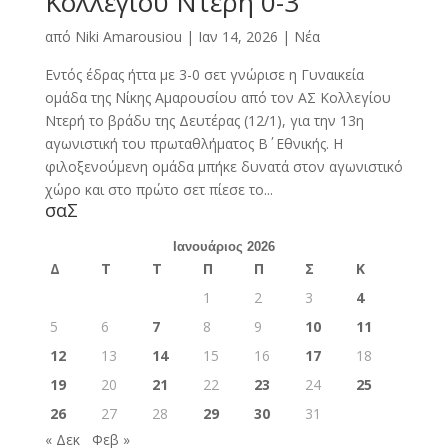
Κολλεγίου Ντερή 0-3
από
Niki Amarousiou
|
Ιαν 14, 2026
|
Νέα
Εντός έδρας ήττα με 3-0 σετ γνώρισε η Γυναικεία
ομάδα της Νίκης Αμαρουσίου από τον ΑΣ Κολλεγίου
Ντερή το βράδυ της Δευτέρας (12/1), για την 13η
αγωνιστική του πρωταθλήματος Β΄ Εθνικής. Η
φιλοξενούμενη ομάδα μπήκε δυνατά στον αγωνιστικό
χώρο και στο πρώτο σετ πίεσε το...
σαΣ
Ιανουάριος 2026
Δ
Τ
Τ
Π
Π
Σ
Κ
1
2
3
4
5
6
7
8
9
10
11
12
13
14
15
16
17
18
19
20
21
22
23
24
25
26
27
28
29
30
31
« Δεκ
Φεβ »